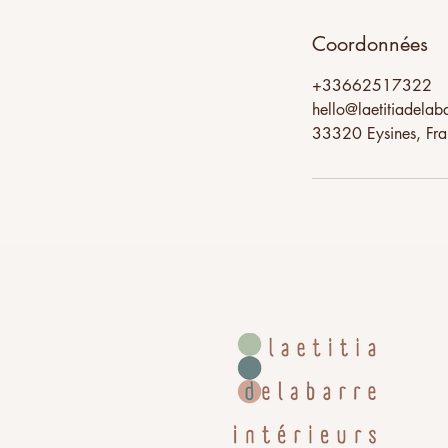
Coordonnées
+33662517322
hello@laetitiadelab
33320 Eysines, Fr