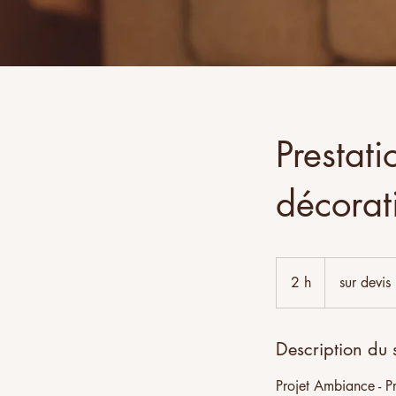
Prestati
décorat
sur
devis
2 h
2
sur devis
h
Description du 
Projet Ambiance - P